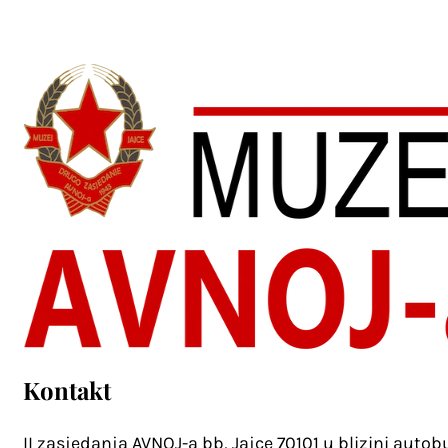
Kontakt
II zasjedanja AVNOJ-a bb, Jajce 70101 u blizini auto