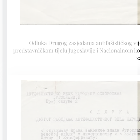
Odluka Drugog zasjedanja antifašističkog 
predstavničkom tijelu Jugoslavije i Nacionalnom k
z