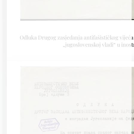
Odluka Drugog zasjedanja antifašističkog vijeć
„jugoslovenskoj vladi“ u inos