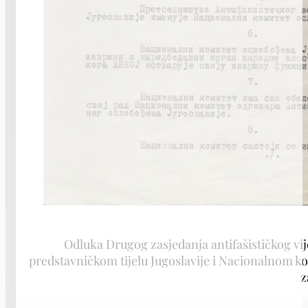
Odluka Drugog zasjedanja antifašističkog 
predstavničkom tijelu Jugoslavije i Nacionalnom k
z