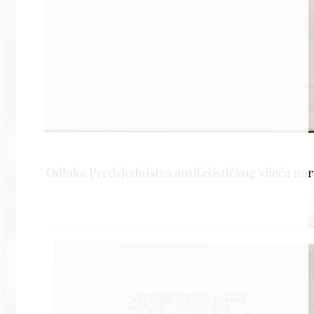
Odluka Predsjedništva antifašističkog vijeća n