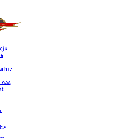
eju
je
arhiv
 nas
kt
u
hiv