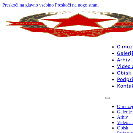
Preskoči na glavno vsebino
Preskoči na nogo strani
O muz
Galeri
Arhiv
Video 
Obisk
Podpri
Konta
O muzej
Galerije
Arhiv
Video ar
Obisk