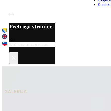
Podpri n
Kontakt
Pretraga stranice
Išči
×
GALERIJA