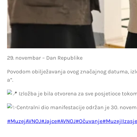
29. novembar – Dan Republike
Povodom obilježavanja ovog značajnog datuma, izlož
a”.
Izložba je bila otvorena za sve posjetioce tokom
Centralni dio manifestacije održan je 30. novem
#MuzejAVNOJ
#Jajce
#AVNOJ
#Očuvanje
#MuzejIIzasj