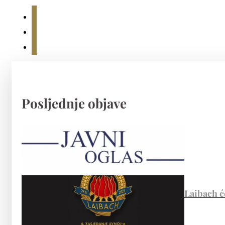
Posljednje objave
Laibach ć