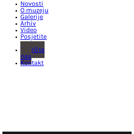
Novosti
O muzeju
Galerije
Arhiv
Video
Posjetite
nas
Podržite
nas
Kontakt