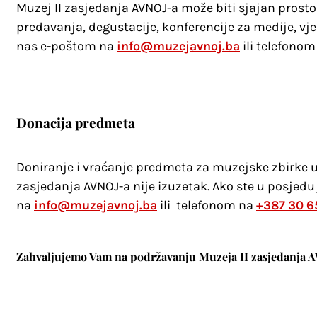
Muzej II zasjedanja AVNOJ-a može biti sjajan prosto
predavanja, degustacije, konferencije za medije, vj
nas e-poštom na
info@muzejavnoj.ba
ili telefono
Donacija predmeta
Doniranje i vraćanje predmeta za muzejske zbirke uv
zasjedanja AVNOJ-a nije izuzetak. Ako ste u posjedu 
na
info@muzejavnoj.ba
ili telefonom na
+387 30 6
Zahvaljujemo Vam na podržavanju Muzeja II zasjedanja A