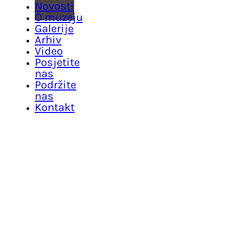
Novosti
O muzeju
Galerije
Arhiv
Video
Posjetite
nas
Podržite
nas
Kontakt