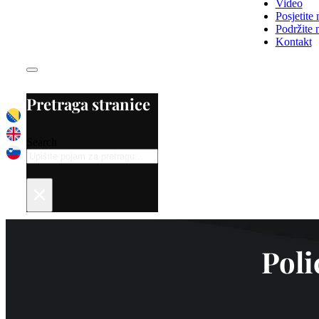
Video
Posjetite 
Podržite 
Kontakt
Pretraga stranice
Search
×
Poli