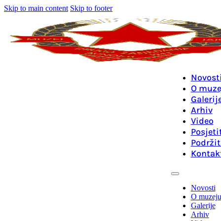
Skip to main content
Skip to footer
Novost
O muze
Galerij
Arhiv
Video
Posjeti
Podržit
Kontak
Novosti
O muzej
Galerije
Arhiv