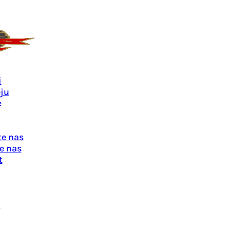
i
ju
e
te nas
e nas
t
u