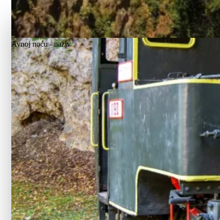
Avnoj noću - naziv