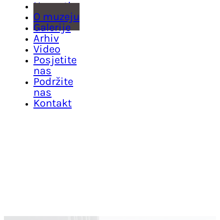
Novosti
O muzeju
Galerije
Arhiv
Video
Posjetite
nas
Podržite
nas
Kontakt