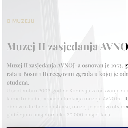
O MUZEJU
Muzej II zasjedanja AVNO
Muzej II zasjedanja AVNOJ-a osnovan je 1953. g
rata u Bosni i Hercegovini zgrada u kojoj je o
otuđena.
U septembru 2002. godine Komisija za očuvanje na
kome treba biti vraćena funkcija muzeja AVNOJ-a. J
obnove izložbene postavke, muzej je ponovo otvoren 
godišnjom posjetom oko 20 000 posjetilaca.