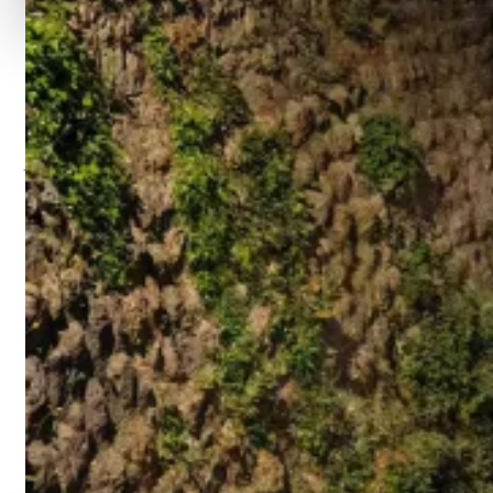
Od osnivanja, JU „Muzej II zasjedanja AVNOJ-a“ uklju
ranije započeo (za tu svrhu osnovan) odbor, u čiji s
jugoslavenskih republika (članovi glavnih odbora i m
Ministarstvo kulture i sporta FBiH, a učestvovao je 
Ministarstvo prostornog uredenja FBiH i Općina Jajce
unutrašnjeg prostora u zgradi.
Na osnovu sačuvanih fotografija, memoarskih zapis
godine održano Zasjedanje. Novom stalnom postavko
pokreta u Jugoslaviji u odnosu na antifašističke p
historijski značaj. Uz velike napore uposlenih uspj
djela. Obnovljena je i uređena specijalizirana biblio