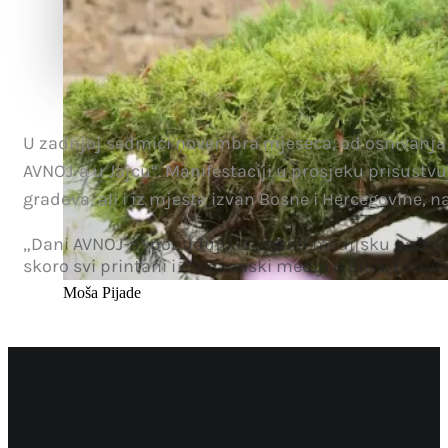
U zadnjoj sedmici novembra mjeseca, od osnivanja 
AVNOJ-a u Jajcu“. Manifestaciji u prosjeku prisust
gradova, ali i iz mjesta izvan Bosne i Hercegovine, na
„Dani AVNOJ-a“ pobuđuju izuzetnu medijsku pažnju. U
skoro svi printani i elektronski mediji u BiH i, također
Moša Pijade