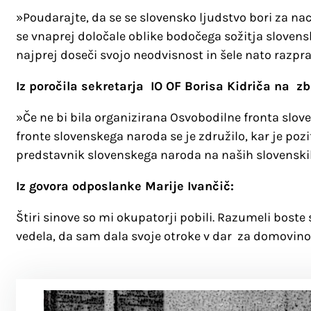
»Poudarajte, da se se slovensko ljudstvo bori za na
se vnaprej določale oblike bodočega sožitja slovens
najprej doseči svojo neodvisnost in šele nato razprav
Iz poročila sekretarja IO OF Borisa Kidriča na z
»Če ne bi bila organizirana Osvobodilne fronta slov
fronte slovenskega naroda se je združilo, kar je poz
predstavnik slovenskega naroda na naših slovenskih
Iz govora odposlanke Marije Ivančič:
Štiri sinove so mi okupatorji pobili. Razumeli bost
vedela, da sam dala svoje otroke v dar za domovino