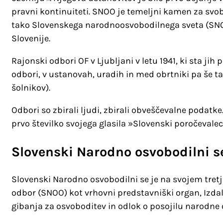
pravni kontinuiteti. SNOO je temeljni kamen za svob
tako Slovenskega narodnoosvobodilnega sveta (SNOS
Slovenije.
Rajonski odbori OF v Ljubljani v letu 1941, ki sta jih
odbori, v ustanovah, uradih in med obrtniki pa še 
šolnikov).
Odbori so zbirali ljudi, zbirali obveščevalne podatk
prvo številko svojega glasila »Slovenski poročevalec«,
Slovenski Narodno osvobodilni se
Slovenski Narodno osvobodilni se je na svojem tret
odbor (SNOO) kot vrhovni predstavniški organ, Izdal
gibanja za osvoboditev in odlok o posojilu narodne 