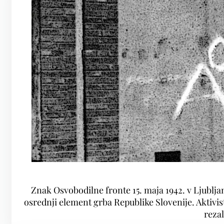
Znak Osvobodilne fronte 15. maja 1942. v Ljubljan
osrednji element grba Republike Slovenije. Aktivisti
rezal