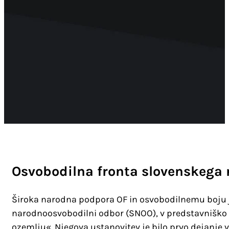
Osvobodilna fronta slovenskega 
Široka narodna podpora OF in osvobodilnemu boju j
narodnoosvobodilni odbor (SNOO), v predstavniško t
ozemlju«. Njegova ustanovitev je bilo prvo dejanje 