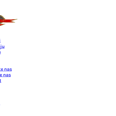
i
ju
e
te nas
e nas
t
u