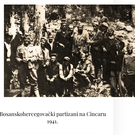
Bosanskohercegovački partizani na Cincaru
1941.