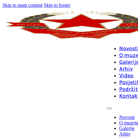
Skip to main content
Skip to footer
Novost
O muze
Galerij
Arhiv
Video
Posjeti
Podržit
Kontak
Novosti
O muzej
Galerije
Arhiv