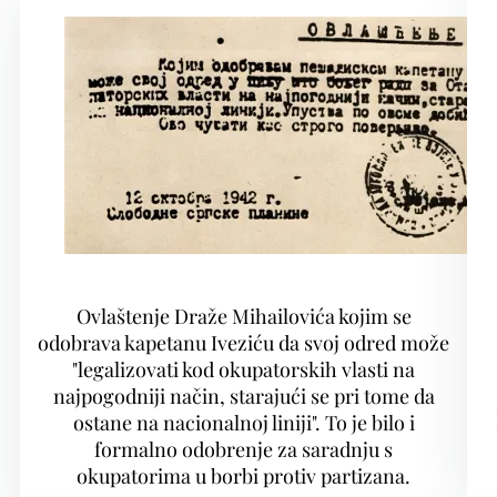
Ovlaštenje Draže Mihailovića kojim se
odobrava kapetanu Iveziću da svoj odred može
"legalizovati kod okupatorskih vlasti na
najpogodniji način, starajući se pri tome da
ostane na nacionalnoj liniji". To je bilo i
formalno odobrenje za saradnju s
okupatorima u borbi protiv partizana.