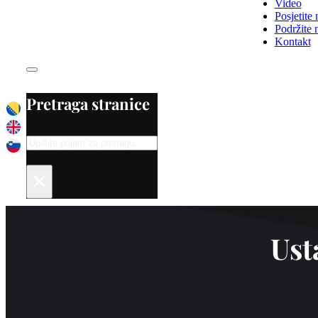
Video
Posjetite 
Podržite 
Kontakt
Pretraga stranice
Search
×
Ust